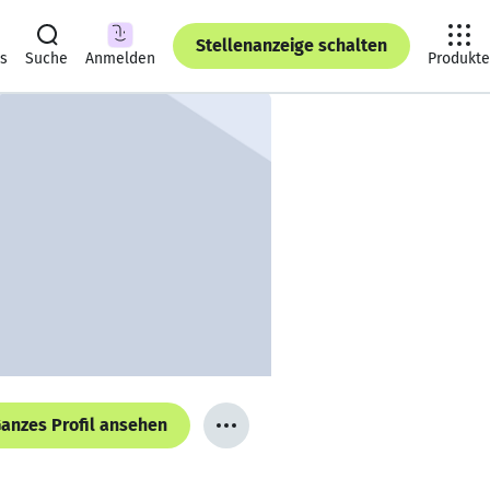
Stellenanzeige schalten
ts
Suche
Anmelden
Produkte
anzes Profil ansehen