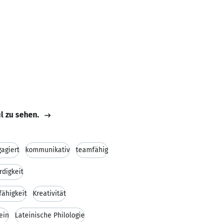
il zu sehen.
agiert
kommunikativ
teamfähig
digkeit
ähigkeit
Kreativität
ein
Lateinische Philologie