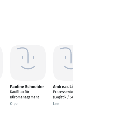
Pauline Schneider
Andreas Lindinger
Daniel Groß
Kauffrau für
Prozessentwicklung
Technischer Leiter
Büromanagement
(Logistik / SAP)
QMS AÜK Land RLP
und Referent Abt.
Olpe
Linz
Technik und
Berufsbildung
Mainz