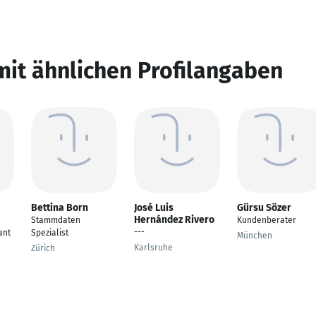
mit ähnlichen Profilangaben
Bettina Born
José Luis
Gürsu Sözer
Hernández Rivero
Stammdaten
Kundenberater
---
ant
Spezialist
München
Karlsruhe
Zürich