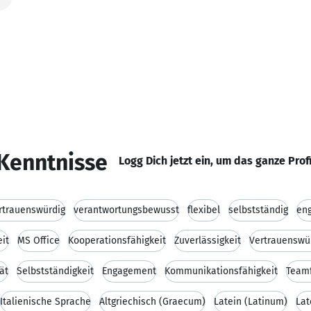
Kenntnisse
Logg Dich jetzt ein, um das ganze Prof
rtrauenswürdig
verantwortungsbewusst
flexibel
selbstständig
eng
eit
MS Office
Kooperationsfähigkeit
Zuverlässigkeit
Vertrauenswür
tät
Selbstständigkeit
Engagement
Kommunikationsfähigkeit
Teamf
Italienische Sprache
Altgriechisch (Graecum)
Latein (Latinum)
Lat