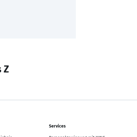
s Z
Services