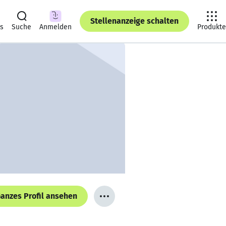
Stellenanzeige schalten
ts
Suche
Anmelden
Produkte
anzes Profil ansehen