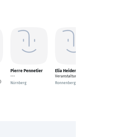
Pierre Pennetier
Elia Heidemann
Faruk Gündüz
---
Veranstaltungsleitung
Bauleiter Hkls
)
Nürnberg
Ronnenberg
Meerbusch