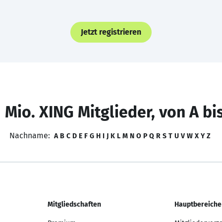
Jetzt registrieren
 Mio. XING Mitglieder, von A bi
Nachname:
A
B
C
D
E
F
G
H
I
J
K
L
M
N
O
P
Q
R
S
T
U
V
W
X
Y
Z
Mitgliedschaften
Hauptbereiche