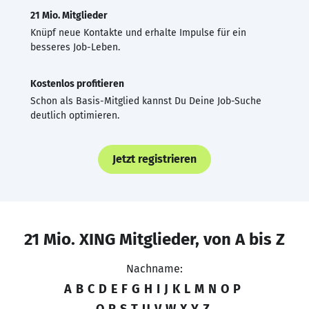
21 Mio. Mitglieder
Knüpf neue Kontakte und erhalte Impulse für ein
besseres Job-Leben.
Kostenlos profitieren
Schon als Basis-Mitglied kannst Du Deine Job-Suche
deutlich optimieren.
Jetzt registrieren
21 Mio. XING Mitglieder, von A bis Z
Nachname:
A
B
C
D
E
F
G
H
I
J
K
L
M
N
O
P
Q
R
S
T
U
V
W
X
Y
Z