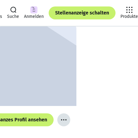
Stellenanzeige schalten
ts
Suche
Anmelden
Produkte
anzes Profil ansehen