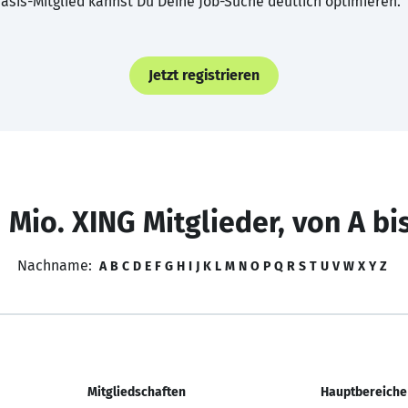
asis-Mitglied kannst Du Deine Job-Suche deutlich optimieren.
Jetzt registrieren
 Mio. XING Mitglieder, von A bi
Nachname:
A
B
C
D
E
F
G
H
I
J
K
L
M
N
O
P
Q
R
S
T
U
V
W
X
Y
Z
Mitgliedschaften
Hauptbereiche