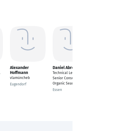
Alexander
Daniel Abromeit
Drazenko Trkulja
Hoffmann
A
Technical Lead /
Prozesstechniker
vlamüncheb
Senior Consultant
Dornstadt
Organic Search
Eugendorf
Essen