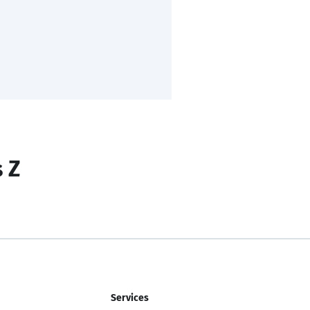
s Z
Services