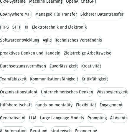
CRM-Systeme
Machine Learning
OpenAI ChatGPT
GoAnywhere MFT
Managed File Transfer
Sicherer Datentransfer
FTPS
SFTP
KI
Elektrotechnik und Elektronik
Softwareentwicklung
Agile
Technisches Verständnis
proaktives Denken und Handeln
Zielstrebige Arbeitsweise
Durchsetzungsvermögen
Zuverlässigkeit
Kreativität
Teamfähigkeit
Kommunikationsfähigkeit
Kritikfähigkeit
Organisationstalent
Unternehmerisches Denken
Wissbegierigkeit
Hilfsbereitschaft
hands-on mentality
Flexibilität
Engagement
Generative AI
LLM
Large Language Models
Prompting
AI Agents
AI Automation
Beratung
strategisch
Engineering