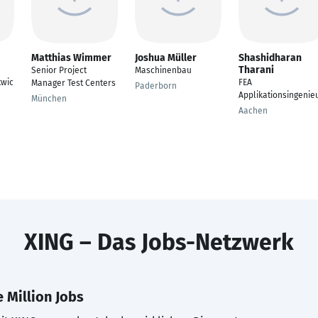
Matthias Wimmer
Joshua Müller
Shashidharan
Tharani
Senior Project
Maschinenbau
wic
FEA
Manager Test Centers
Paderborn
Applikationsingenie
München
Aachen
XING – Das Jobs-Netzwerk
 Million Jobs