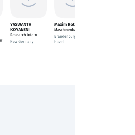
YASWANTH
Maxim Rotari
Brinell Tamko
KOYANENI
Maschinenbau
Qualitätsmanager
Research Intern
Brandenburg an der
Ludwigsburg
ur
New Germany
Havel