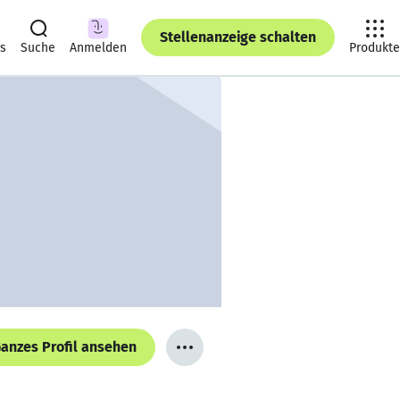
Stellenanzeige schalten
ts
Suche
Anmelden
Produkte
anzes Profil ansehen