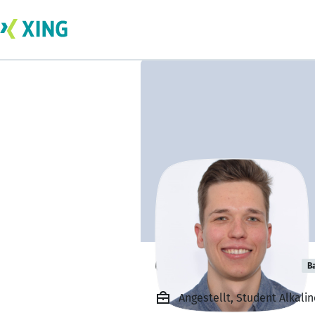
Christoph Eilers
B
Angestellt, Student Alkali