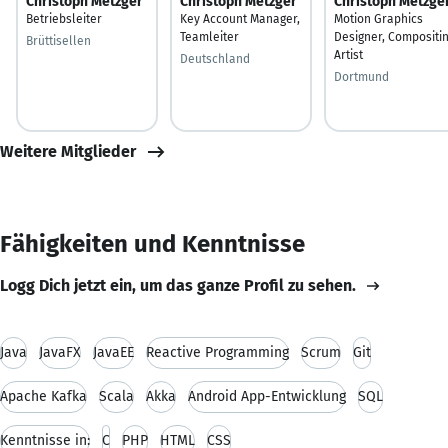
Christoph Metzger
Christoph Metzger
Christoph Metzge
Betriebsleiter
Key Account Manager,
Motion Graphics
Teamleiter
Designer, Compositi
Brüttisellen
Artist
Deutschland
Dortmund
Weitere Mitglieder
Fähigkeiten und Kenntnisse
Logg Dich jetzt ein, um das ganze Profil zu sehen.
Java
JavaFX
JavaEE
Reactive Programming
Scrum
Git
Apache Kafka
Scala
Akka
Android App-Entwicklung
SQL
Kenntnisse in:
C
PHP
HTML
CSS