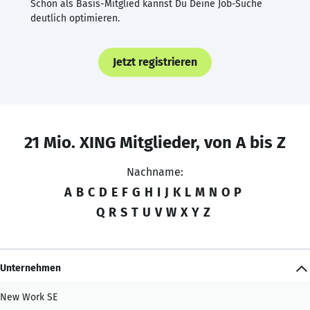
Schon als Basis-Mitglied kannst Du Deine Job-Suche
deutlich optimieren.
Jetzt registrieren
21 Mio. XING Mitglieder, von A bis Z
Nachname:
A
B
C
D
E
F
G
H
I
J
K
L
M
N
O
P
Q
R
S
T
U
V
W
X
Y
Z
Unternehmen
New Work SE