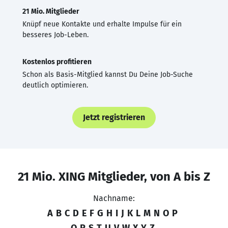
21 Mio. Mitglieder
Knüpf neue Kontakte und erhalte Impulse für ein
besseres Job-Leben.
Kostenlos profitieren
Schon als Basis-Mitglied kannst Du Deine Job-Suche
deutlich optimieren.
Jetzt registrieren
21 Mio. XING Mitglieder, von A bis Z
Nachname:
A
B
C
D
E
F
G
H
I
J
K
L
M
N
O
P
Q
R
S
T
U
V
W
X
Y
Z