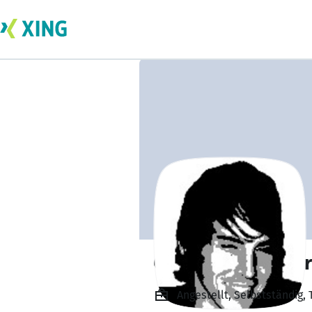
Christoph Schröer
Angestellt, Selbstständig,