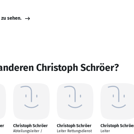
e zu sehen.
anderen Christoph Schröer?
öer
Christoph Schröer
Christoph Schröer
Christoph Schröe
Abteilungsleiter /
Leiter Rettungsdienst
Leiter