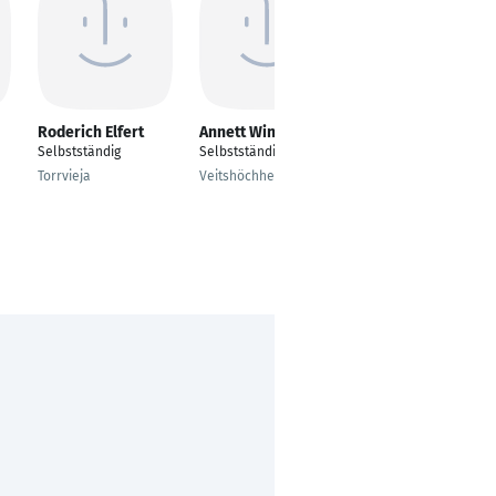
Roderich Elfert
Annett Winzer
Yasin Sarisu
Selbstständig
Selbstständig
Selbstständig
Torrvieja
Veitshöchheim
Bochum