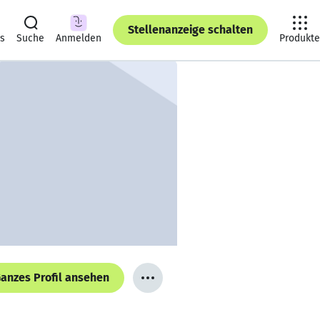
Stellenanzeige schalten
ts
Suche
Anmelden
Produkte
anzes Profil ansehen