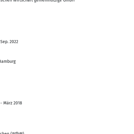
ischen Wirtschaft gemeinnützige GmbH
 Sep. 2022
 Hamburg
 - März 2018
schen (WfbM)