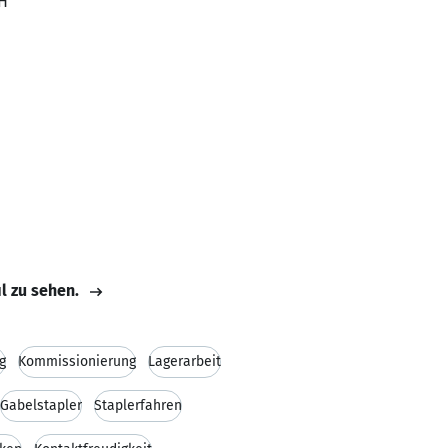
bH
il zu sehen.
g
Kommissionierung
Lagerarbeit
Gabelstapler
Staplerfahren