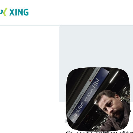
Christoph Spaller
ist offen für Projekte. 🔎