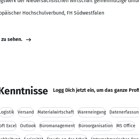
dungswerk der Niedersächsischen Wirtschaft gemeinnützige Gm
ropäischer Hochschulverbund, FH Südwestfalen
e zu sehen.
Kenntnisse
Logg Dich jetzt ein, um das ganze Prof
Logistik
Versand
Materialwirtschaft
Wareneingang
Datenerfassun
oft Excel
Outlook
Büromanagement
Büroorganisation
MS Office