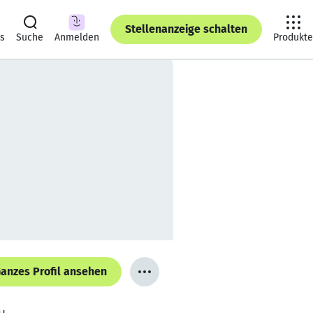
Stellenanzeige schalten
ts
Suche
Anmelden
Produkte
anzes Profil ansehen