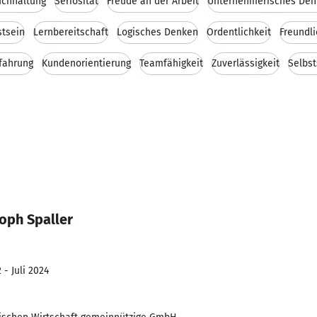
uchhaltung
Seriosität
Freude an der Arbeit
Unternehmerisches Den
tsein
Lernbereitschaft
Logisches Denken
Ordentlichkeit
Freundli
fahrung
Kundenorientierung
Teamfähigkeit
Zuverlässigkeit
Selbst
oph Spaller
 - Juli 2024