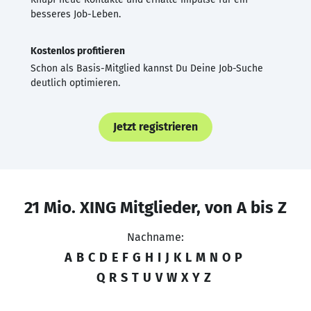
besseres Job-Leben.
Kostenlos profitieren
Schon als Basis-Mitglied kannst Du Deine Job-Suche
deutlich optimieren.
Jetzt registrieren
21 Mio. XING Mitglieder, von A bis Z
Nachname:
A
B
C
D
E
F
G
H
I
J
K
L
M
N
O
P
Q
R
S
T
U
V
W
X
Y
Z