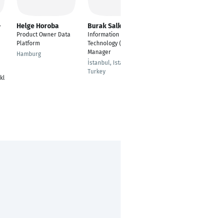
-
Helge Horoba
Burak Salkım
Jan-Michel
Hermbecker
Product Owner Data
Information
Senior Director
Platform
Technology (IT)
People Analytics &
Manager
Hamburg
Business Intelligence
İstanbul, Istanbul,
München
Turkey
kl