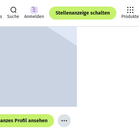
Stellenanzeige schalten
ts
Suche
Anmelden
Produkte
anzes Profil ansehen