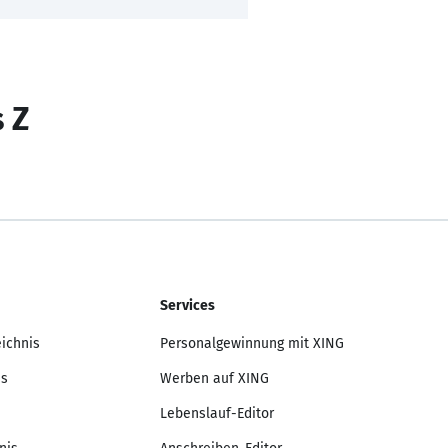
s Z
Services
eichnis
Personalgewinnung mit XING
is
Werben auf XING
Lebenslauf-Editor