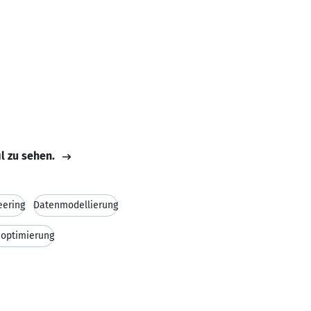
il zu sehen.
eering
Datenmodellierung
soptimierung