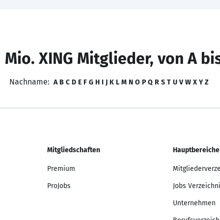
 Mio. XING Mitglieder, von A bi
Nachname:
A
B
C
D
E
F
G
H
I
J
K
L
M
N
O
P
Q
R
S
T
U
V
W
X
Y
Z
Mitgliedschaften
Hauptbereiche
Premium
Mitgliederverz
ProJobs
Jobs Verzeichn
Unternehmen