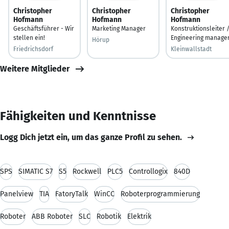
Christopher
Christopher
Christopher
Hofmann
Hofmann
Hofmann
Geschäftsführer - Wir
Marketing Manager
Konstruktionsleiter 
stellen ein!
Engineering manage
Hörup
Friedrichsdorf
Kleinwallstadt
Weitere Mitglieder
Fähigkeiten und Kenntnisse
Logg Dich jetzt ein, um das ganze Profil zu sehen.
SPS
SIMATIC S7
S5
Rockwell
PLC5
Controllogix
840D
Panelview
TIA
FatoryTalk
WinCC
Roboterprogrammierung
Roboter
ABB Roboter
SLC
Robotik
Elektrik