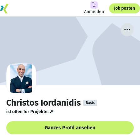
Job posten
Anmelden
Christos Iordanidis
Basis
ist offen für Projekte. 🔎
Ganzes Profil ansehen