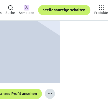
Stellenanzeige schalten
ts
Suche
Anmelden
Produkte
anzes Profil ansehen