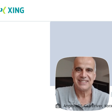
Christos Kordalis
Angestellt, Cab Driver, Kor