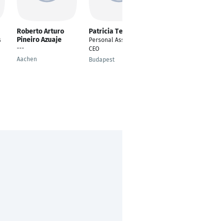
Roberto Arturo
Patricia Telek
KUNAL SHARMA
Pineiro Azuaje
s
Personal Assistant to
SALES AND
---
CEO
APPLICATION
ENGINEER -
Aachen
Budapest
ELECTRICAL TESTING
EQUIPMENT
Cologne