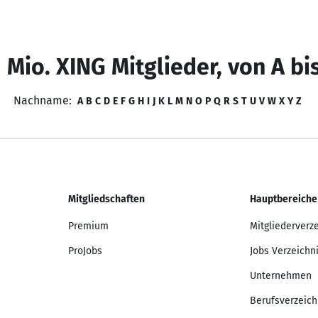
 Mio. XING Mitglieder, von A bi
Nachname:
A
B
C
D
E
F
G
H
I
J
K
L
M
N
O
P
Q
R
S
T
U
V
W
X
Y
Z
Mitgliedschaften
Hauptbereiche
Premium
Mitgliederverz
ProJobs
Jobs Verzeichn
Unternehmen
Berufsverzeich