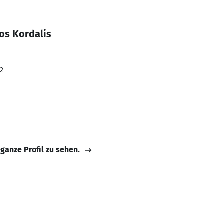
os Kordalis
22
 ganze Profil zu sehen.