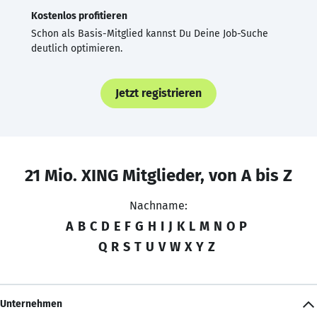
Kostenlos profitieren
Schon als Basis-Mitglied kannst Du Deine Job-Suche
deutlich optimieren.
Jetzt registrieren
21 Mio. XING Mitglieder, von A bis Z
Nachname:
A
B
C
D
E
F
G
H
I
J
K
L
M
N
O
P
Q
R
S
T
U
V
W
X
Y
Z
Unternehmen