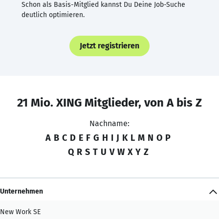
Schon als Basis-Mitglied kannst Du Deine Job-Suche
deutlich optimieren.
Jetzt registrieren
21 Mio. XING Mitglieder, von A bis Z
Nachname:
A
B
C
D
E
F
G
H
I
J
K
L
M
N
O
P
Q
R
S
T
U
V
W
X
Y
Z
Unternehmen
New Work SE