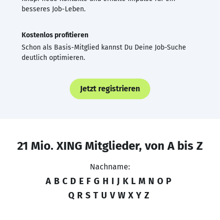
besseres Job-Leben.
Kostenlos profitieren
Schon als Basis-Mitglied kannst Du Deine Job-Suche
deutlich optimieren.
Jetzt registrieren
21 Mio. XING Mitglieder, von A bis Z
Nachname:
A
B
C
D
E
F
G
H
I
J
K
L
M
N
O
P
Q
R
S
T
U
V
W
X
Y
Z