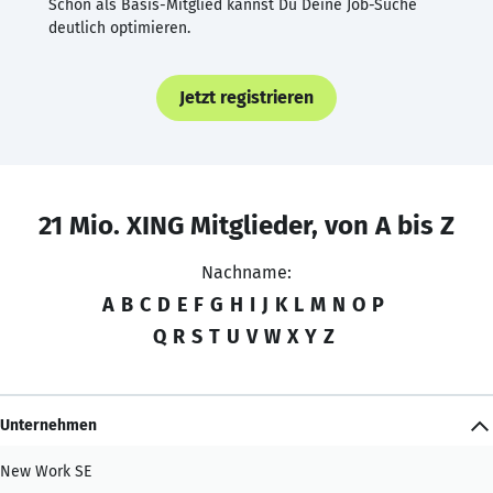
Schon als Basis-Mitglied kannst Du Deine Job-Suche
deutlich optimieren.
Jetzt registrieren
21 Mio. XING Mitglieder, von A bis Z
Nachname:
A
B
C
D
E
F
G
H
I
J
K
L
M
N
O
P
Q
R
S
T
U
V
W
X
Y
Z
Unternehmen
New Work SE