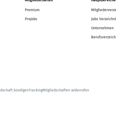
Mitgliedschaften
Hauptbereiche
Premium
Mitgliederverz
ProJobs
Jobs Verzeichn
Unternehmen
Berufsverzeich
edschaft kündigen
Tracking
Mitgliedschaften widerrufen