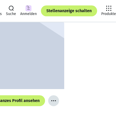
Stellenanzeige schalten
ts
Suche
Anmelden
Produkte
anzes Profil ansehen