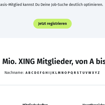
asis-Mitglied kannst Du Deine Job-Suche deutlich optimieren.
Jetzt registrieren
 Mio. XING Mitglieder, von A bi
Nachname:
A
B
C
D
E
F
G
H
I
J
K
L
M
N
O
P
Q
R
S
T
U
V
W
X
Y
Z