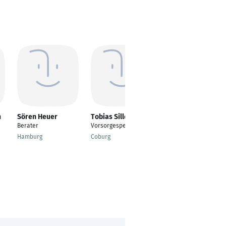
n
Sören Heuer
Tobias Siller
Judith Sopper
Berater
Vorsorgespezialist
IT-Koordinatorin
Hamburg
Coburg
Friedberg