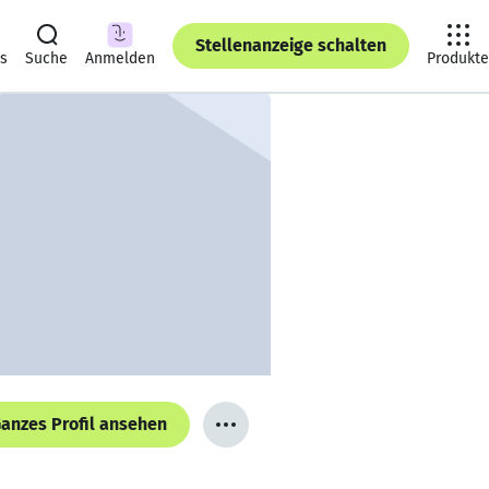
Stellenanzeige schalten
ts
Suche
Anmelden
Produkte
anzes Profil ansehen