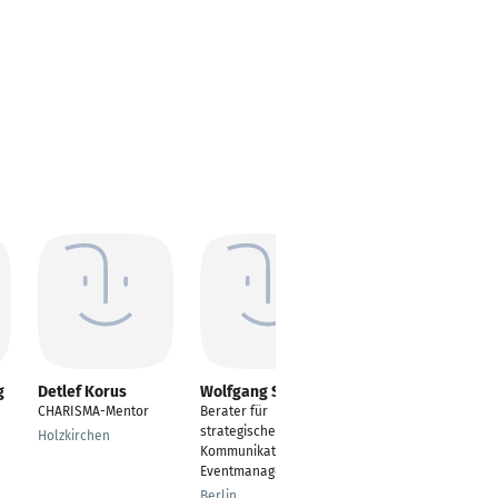
g
Detlef Korus
Wolfgang Sadik
Christian Gold
CHARISMA-Mentor
Berater für
Marketing Voith
strategische
HySTech GmbH
Holzkirchen
Kommunikation und
Heidenheim an der
Eventmanager
Brenz
Berlin