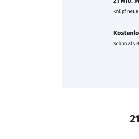
21 Mio. M
Knüpf neue 
Kostenlo
Schon als B
21