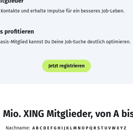
itglieder
Kontakte und erhalte Impulse für ein besseres Job-Leben.
s profitieren
asis-Mitglied kannst Du Deine Job-Suche deutlich optimieren.
Jetzt registrieren
 Mio. XING Mitglieder, von A bi
Nachname:
A
B
C
D
E
F
G
H
I
J
K
L
M
N
O
P
Q
R
S
T
U
V
W
X
Y
Z