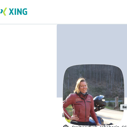
Claudia Courtin
Ba
ist offen für Projekte. 🔎