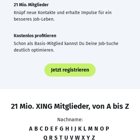
21 Mio. Mitglieder
Knüpf neue Kontakte und erhalte Impulse für ein
besseres Job-Leben.
Kostenlos profitieren
Schon als Basis-Mitglied kannst Du Deine Job-Suche
deutlich optimieren.
Jetzt registrieren
21 Mio. XING Mitglieder, von A bis Z
Nachname:
A
B
C
D
E
F
G
H
I
J
K
L
M
N
O
P
Q
R
S
T
U
V
W
X
Y
Z