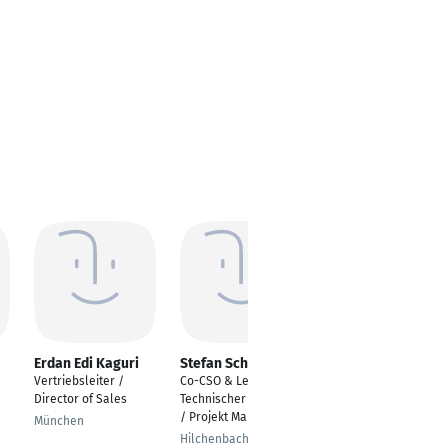
Erdan Edi Kaguri
Stefan Schneider
Sascha Passenegg
Vertriebsleiter /
Co-CSO & Leiter
Specialist Cleaning
Director of Sales
Technischer Vertrieb
Products &
/ Projekt Management
Performance
München
Hilchenbach
Graz