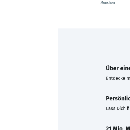
München
Über eine
Entdecke mi
Persönli
Lass Dich f
21 Mio. M