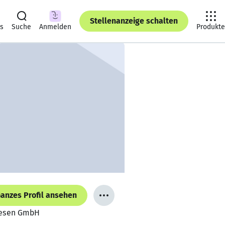
Stellenanzeige schalten
ts
Suche
Anmelden
Produkte
anzes Profil ansehen
liesen GmbH