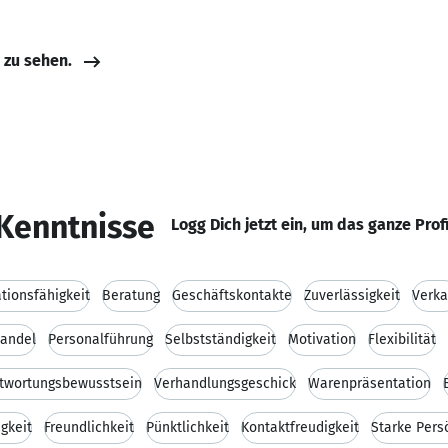
e zu sehen.
Kenntnisse
Logg Dich jetzt ein, um das ganze Prof
ionsfähigkeit
Beratung
Geschäftskontakte
Zuverlässigkeit
Verka
andel
Personalführung
Selbstständigkeit
Motivation
Flexibilität
twortungsbewusstsein
Verhandlungsgeschick
Warenpräsentation
gkeit
Freundlichkeit
Pünktlichkeit
Kontaktfreudigkeit
Starke Pers