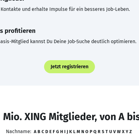
Kontakte und erhalte Impulse für ein besseres Job-Leben.
s profitieren
asis-Mitglied kannst Du Deine Job-Suche deutlich optimieren.
Jetzt registrieren
 Mio. XING Mitglieder, von A bi
Nachname:
A
B
C
D
E
F
G
H
I
J
K
L
M
N
O
P
Q
R
S
T
U
V
W
X
Y
Z