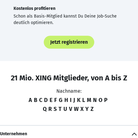
Kostenlos profitieren
Schon als Basis-Mitglied kannst Du Deine Job-Suche
deutlich optimieren.
Jetzt registrieren
21 Mio. XING Mitglieder, von A bis Z
Nachname:
A
B
C
D
E
F
G
H
I
J
K
L
M
N
O
P
Q
R
S
T
U
V
W
X
Y
Z
Unternehmen