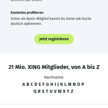
Kostenlos profitieren
Schon als Basis-Mitglied kannst Du Deine Job-Suche
deutlich optimieren.
Jetzt registrieren
21 Mio. XING Mitglieder, von A bis Z
Nachname:
A
B
C
D
E
F
G
H
I
J
K
L
M
N
O
P
Q
R
S
T
U
V
W
X
Y
Z