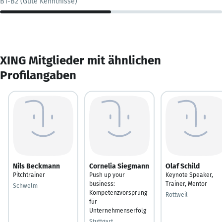
B1-B2 (Gute Kenntnisse)
XING Mitglieder mit ähnlichen
Profilangaben
Nils Beckmann
Cornelia Siegmann
Olaf Schild
Pitchtrainer
Push up your
Keynote Speaker,
business:
Trainer, Mentor
Schwelm
Kompetenzvorsprung
Rottweil
für
Unternehmenserfolg
Stuttgart