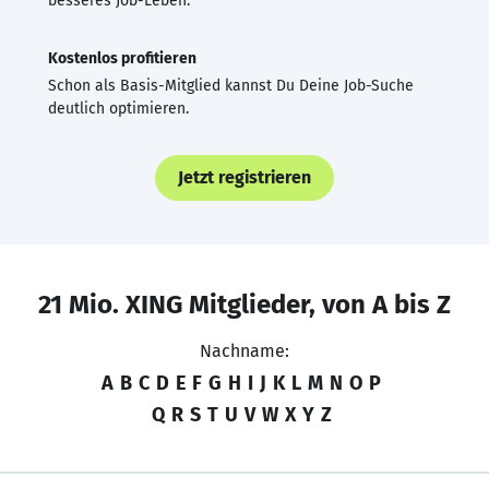
besseres Job-Leben.
Kostenlos profitieren
Schon als Basis-Mitglied kannst Du Deine Job-Suche
deutlich optimieren.
Jetzt registrieren
21 Mio. XING Mitglieder, von A bis Z
Nachname:
A
B
C
D
E
F
G
H
I
J
K
L
M
N
O
P
Q
R
S
T
U
V
W
X
Y
Z