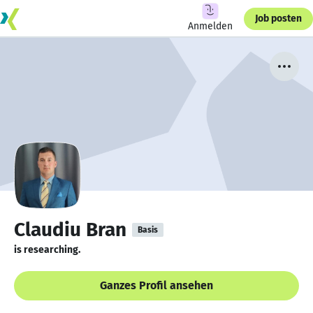
Job posten
Anmelden
Claudiu Bran
Basis
is researching.
Ganzes Profil ansehen