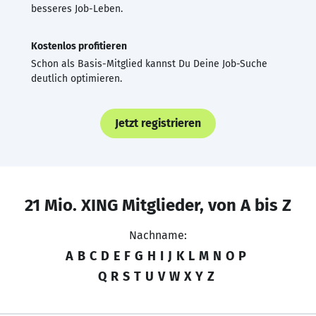
besseres Job-Leben.
Kostenlos profitieren
Schon als Basis-Mitglied kannst Du Deine Job-Suche
deutlich optimieren.
Jetzt registrieren
21 Mio. XING Mitglieder, von A bis Z
Nachname:
A
B
C
D
E
F
G
H
I
J
K
L
M
N
O
P
Q
R
S
T
U
V
W
X
Y
Z