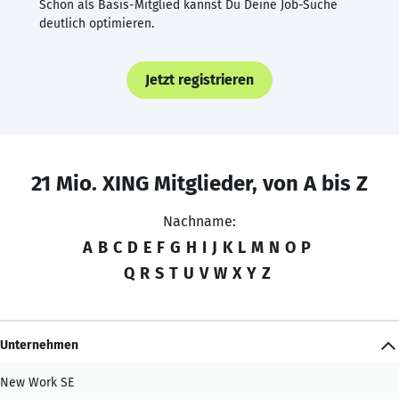
Schon als Basis-Mitglied kannst Du Deine Job-Suche
deutlich optimieren.
Jetzt registrieren
21 Mio. XING Mitglieder, von A bis Z
Nachname:
A
B
C
D
E
F
G
H
I
J
K
L
M
N
O
P
Q
R
S
T
U
V
W
X
Y
Z
Unternehmen
New Work SE