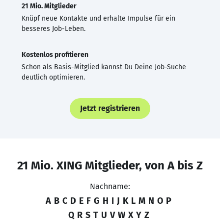
21 Mio. Mitglieder
Knüpf neue Kontakte und erhalte Impulse für ein
besseres Job-Leben.
Kostenlos profitieren
Schon als Basis-Mitglied kannst Du Deine Job-Suche
deutlich optimieren.
Jetzt registrieren
21 Mio. XING Mitglieder, von A bis Z
Nachname:
A
B
C
D
E
F
G
H
I
J
K
L
M
N
O
P
Q
R
S
T
U
V
W
X
Y
Z