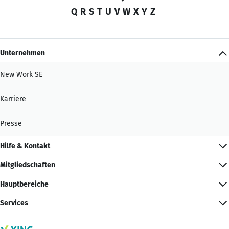
Q
R
S
T
U
V
W
X
Y
Z
Unternehmen
New Work SE
Karriere
Presse
Hilfe & Kontakt
Mitgliedschaften
Hauptbereiche
Services