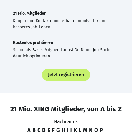
21 Mio. Mitglieder
Knüpf neue Kontakte und erhalte Impulse für ein
besseres Job-Leben.
Kostenlos profitieren
Schon als Basis-Mitglied kannst Du Deine Job-Suche
deutlich optimieren.
Jetzt registrieren
21 Mio. XING Mitglieder, von A bis Z
Nachname:
A
B
C
D
E
F
G
H
I
J
K
L
M
N
O
P