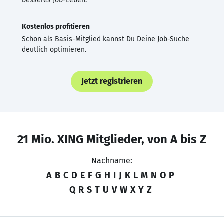
besseres Job-Leben.
Kostenlos profitieren
Schon als Basis-Mitglied kannst Du Deine Job-Suche
deutlich optimieren.
Jetzt registrieren
21 Mio. XING Mitglieder, von A bis Z
Nachname:
A
B
C
D
E
F
G
H
I
J
K
L
M
N
O
P
Q
R
S
T
U
V
W
X
Y
Z