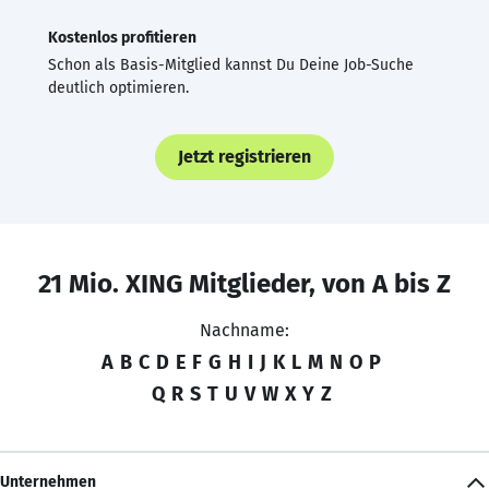
Kostenlos profitieren
Schon als Basis-Mitglied kannst Du Deine Job-Suche
deutlich optimieren.
Jetzt registrieren
21 Mio. XING Mitglieder, von A bis Z
Nachname:
A
B
C
D
E
F
G
H
I
J
K
L
M
N
O
P
Q
R
S
T
U
V
W
X
Y
Z
Unternehmen