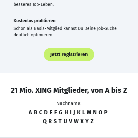
besseres Job-Leben.
Kostenlos profitieren
Schon als Basis-Mitglied kannst Du Deine Job-Suche
deutlich optimieren.
Jetzt registrieren
21 Mio. XING Mitglieder, von A bis Z
Nachname:
A
B
C
D
E
F
G
H
I
J
K
L
M
N
O
P
Q
R
S
T
U
V
W
X
Y
Z