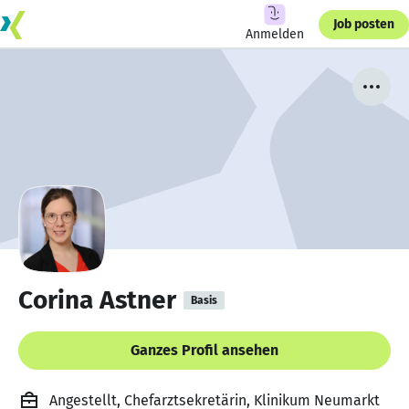
Job posten
Anmelden
Corina Astner
Basis
Ganzes Profil ansehen
Angestellt, Chefarztsekretärin, Klinikum Neumarkt