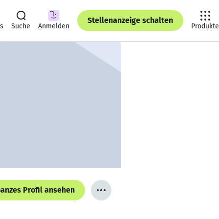
Stellenanzeige schalten
ts
Suche
Anmelden
Produkte
anzes Profil ansehen