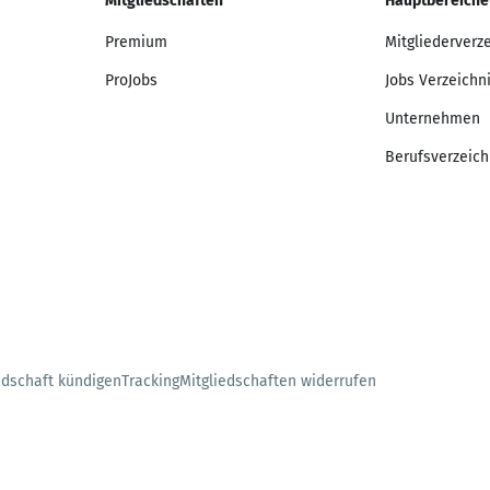
Mitgliedschaften
Hauptbereiche
Premium
Mitgliederverz
ProJobs
Jobs Verzeichn
Unternehmen
Berufsverzeich
edschaft kündigen
Tracking
Mitgliedschaften widerrufen