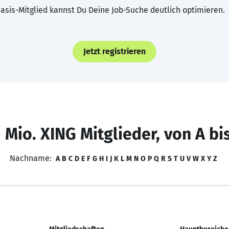
asis-Mitglied kannst Du Deine Job-Suche deutlich optimieren.
Jetzt registrieren
 Mio. XING Mitglieder, von A bi
Nachname:
A
B
C
D
E
F
G
H
I
J
K
L
M
N
O
P
Q
R
S
T
U
V
W
X
Y
Z