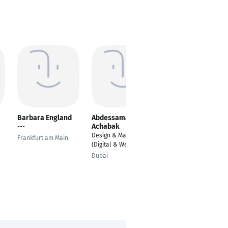
Barbara England
Abdessamad
Frigyes Borbely
Achabak
---
Group Strategy, Sales
Design & Marketing
& Project
Frankfurt am Main
(Digital & Web Dev.)
Management,
Maschinenbau,
Dubai
Verpackungsindustrie
Frankfurt am Main