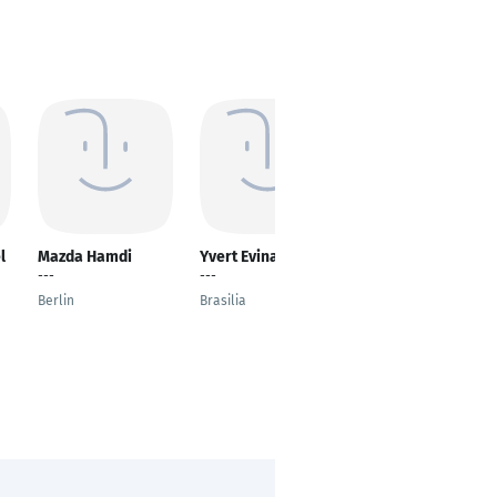
l
Mazda Hamdi
Yvert Evina
Jayant Surana
---
---
Werkstudent
Berlin
Brasilia
Magdeburg