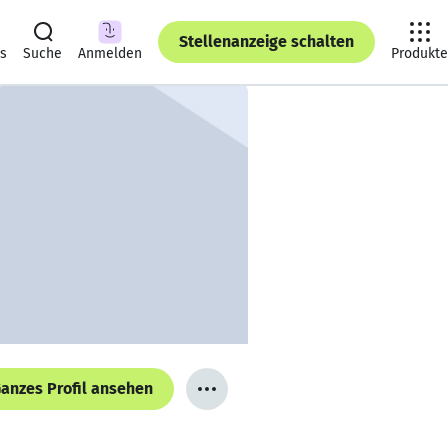
Stellenanzeige schalten
ts
Suche
Anmelden
Produkte
anzes Profil ansehen