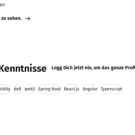
ten
e zu sehen.
Kenntnisse
Logg Dich jetzt ein, um das ganze Prof
lidity
defi
web3
Spring Boot
React.js
Angular
Typerscript