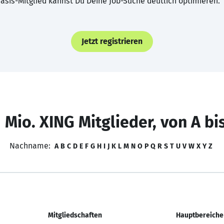
asis-Mitglied kannst Du Deine Job-Suche deutlich optimieren.
Jetzt registrieren
 Mio. XING Mitglieder, von A bi
Nachname:
A
B
C
D
E
F
G
H
I
J
K
L
M
N
O
P
Q
R
S
T
U
V
W
X
Y
Z
Mitgliedschaften
Hauptbereiche