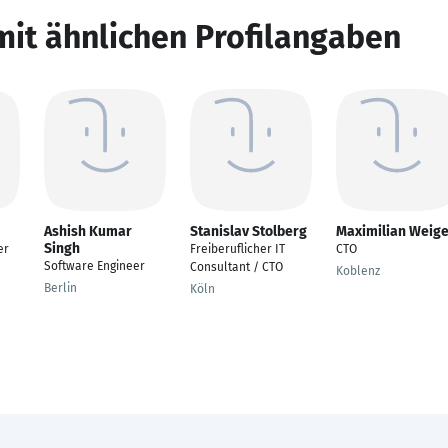
mit ähnlichen Profilangaben
Ashish Kumar
Stanislav Stolberg
Maximilian Weige
Singh
er
Freiberuflicher IT
CTO
Software Engineer
Consultant / CTO
Koblenz
Berlin
Köln