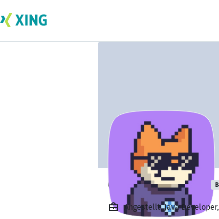
Craig Thompson
B
Angestellt, Java Develope