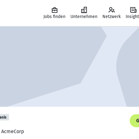
Jobs finden
Unternehmen
Netzwerk
Insigh
asis
G
r, AcmeCorp