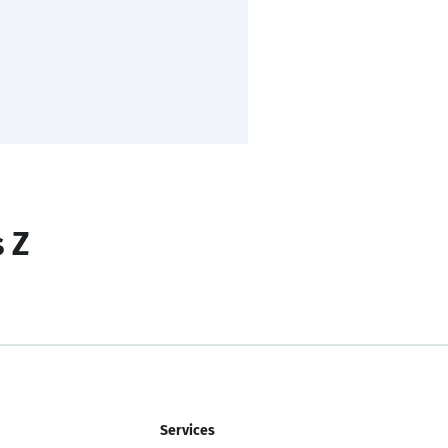
s Z
Services