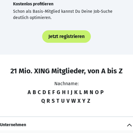
Kostenlos profitieren
Schon als Basis-Mitglied kannst Du Deine Job-Suche
deutlich optimieren.
Jetzt registrieren
21 Mio. XING Mitglieder, von A bis Z
Nachname:
A
B
C
D
E
F
G
H
I
J
K
L
M
N
O
P
Q
R
S
T
U
V
W
X
Y
Z
Unternehmen