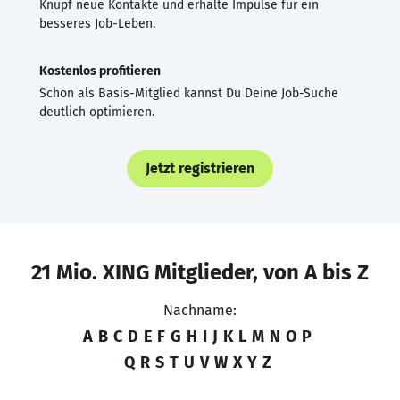
Knüpf neue Kontakte und erhalte Impulse für ein
besseres Job-Leben.
Kostenlos profitieren
Schon als Basis-Mitglied kannst Du Deine Job-Suche
deutlich optimieren.
Jetzt registrieren
21 Mio. XING Mitglieder, von A bis Z
Nachname:
A
B
C
D
E
F
G
H
I
J
K
L
M
N
O
P
Q
R
S
T
U
V
W
X
Y
Z