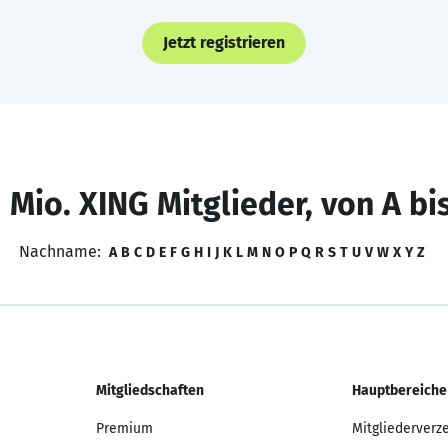
Jetzt registrieren
 Mio. XING Mitglieder, von A bi
Nachname:
A
B
C
D
E
F
G
H
I
J
K
L
M
N
O
P
Q
R
S
T
U
V
W
X
Y
Z
Mitgliedschaften
Hauptbereiche
Premium
Mitgliederverz