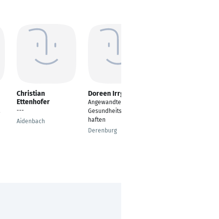
Christian
Doreen Irrgang
Nadine Sachs
Ettenhofer
Angewandte
Gesundheitswissensc
---
.
Gesundheitswissensc
haftlerin B. Sc.
haften
Aidenbach
Zwickau
Derenburg