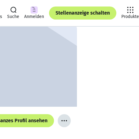
Stellenanzeige schalten
ts
Suche
Anmelden
Produkte
anzes Profil ansehen