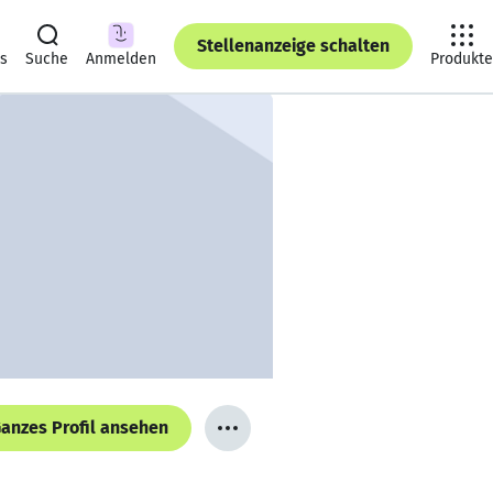
Stellenanzeige schalten
ts
Suche
Anmelden
Produkte
anzes Profil ansehen