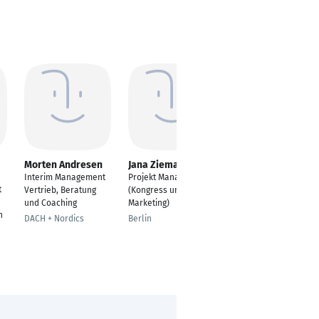
Morten Andresen
Jana Ziemann
LUIS GONZALO
GOMEZ HUEMER
Interim Management
Projekt Manager
t
Managing Partner
Vertrieb, Beratung
(Kongress und
und Coaching
Marketing)
Vienna
h
DACH + Nordics
Berlin