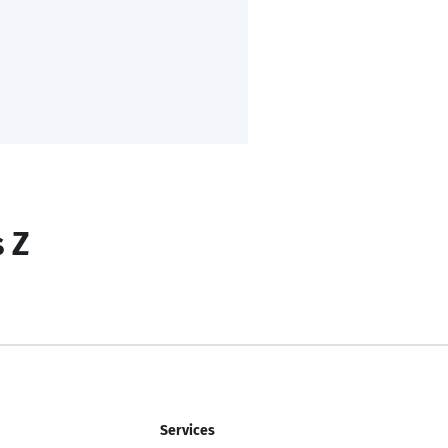
s Z
Services