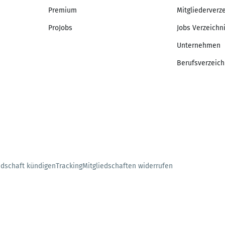
Premium
Mitgliederverz
ProJobs
Jobs Verzeichn
Unternehmen
Berufsverzeich
edschaft kündigen
Tracking
Mitgliedschaften widerrufen