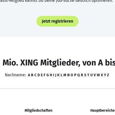
asis-Mitglied kannst Du Deine Job-Suche deutlich optimieren.
Jetzt registrieren
 Mio. XING Mitglieder, von A bi
Nachname:
A
B
C
D
E
F
G
H
I
J
K
L
M
N
O
P
Q
R
S
T
U
V
W
X
Y
Z
Mitgliedschaften
Hauptbereiche