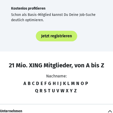
Kostenlos profitieren
Schon als Basis-Mitglied kannst Du Deine Job-Suche
deutlich optimieren.
Jetzt registrieren
21 Mio. XING Mitglieder, von A bis Z
Nachname:
A
B
C
D
E
F
G
H
I
J
K
L
M
N
O
P
Q
R
S
T
U
V
W
X
Y
Z
Unternehmen