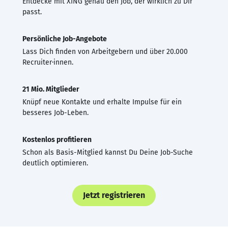
Entdecke mit XING genau den Job, der wirklich zu Dir
passt.
Persönliche Job-Angebote
Lass Dich finden von Arbeitgebern und über 20.000
Recruiter·innen.
21 Mio. Mitglieder
Knüpf neue Kontakte und erhalte Impulse für ein
besseres Job-Leben.
Kostenlos profitieren
Schon als Basis-Mitglied kannst Du Deine Job-Suche
deutlich optimieren.
Jetzt registrieren