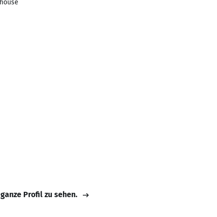
lhouse
e
 ganze Profil zu sehen.