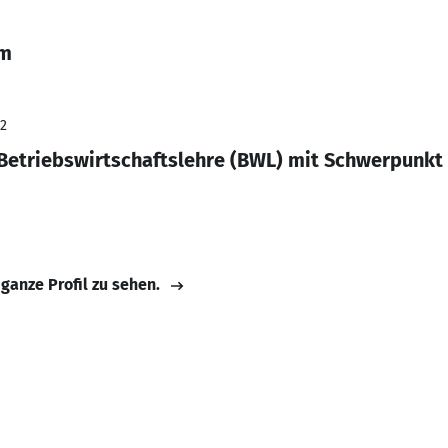
am
22
 Betriebswirtschaftslehre (BWL) mit Schwerpun
 ganze Profil zu sehen.