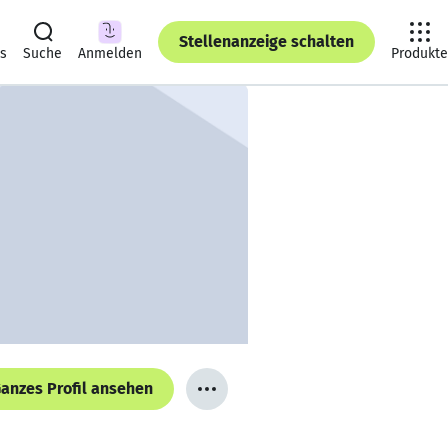
Stellenanzeige schalten
ts
Suche
Anmelden
Produkte
anzes Profil ansehen