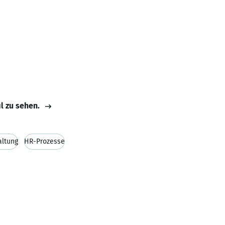
il zu sehen.
altung
HR-Prozesse