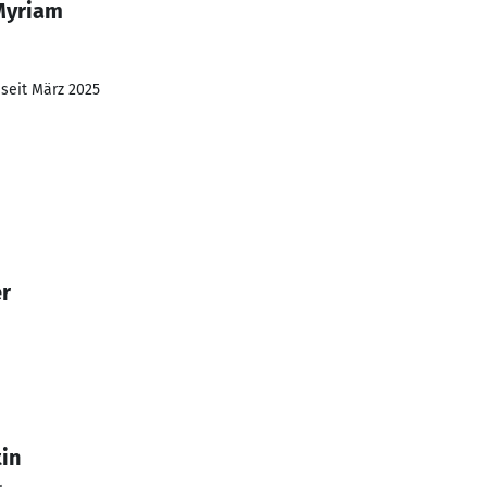
Myriam
 seit März 2025
r
in