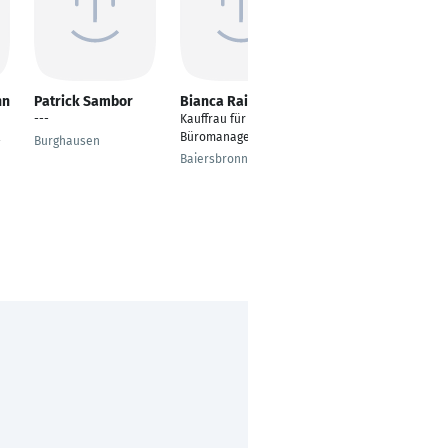
nn
Patrick Sambor
Bianca Raible
Andrea Montelett
---
Kauffrau für
Personalreferentin/A
Büromanagement
ssistentin des
Burghausen
Betriebsleiters
Baiersbronn
Bocholt