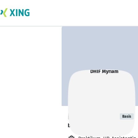
DHIF Myriam
Basis
bildet sich zurzeit weiter. 🎓