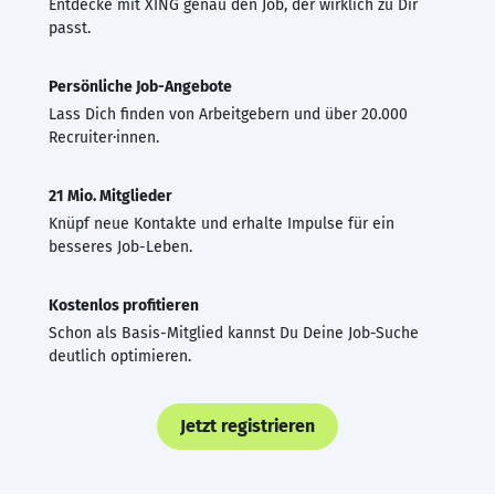
Entdecke mit XING genau den Job, der wirklich zu Dir
passt.
Persönliche Job-Angebote
Lass Dich finden von Arbeitgebern und über 20.000
Recruiter·innen.
21 Mio. Mitglieder
Knüpf neue Kontakte und erhalte Impulse für ein
besseres Job-Leben.
Kostenlos profitieren
Schon als Basis-Mitglied kannst Du Deine Job-Suche
deutlich optimieren.
Jetzt registrieren