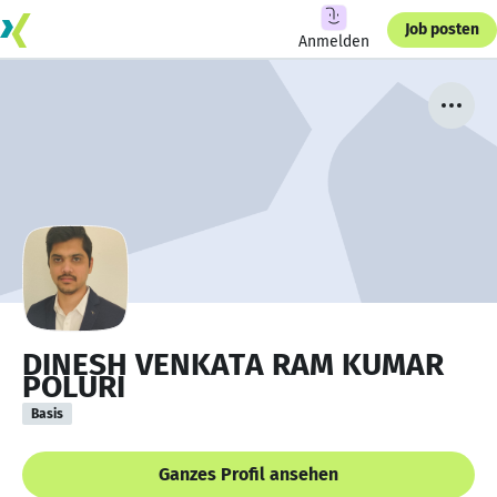
Job posten
Anmelden
DINESH VENKATA RAM KUMAR
POLURI
Basis
Ganzes Profil ansehen