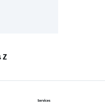
s Z
Services