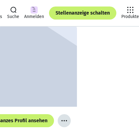
Stellenanzeige schalten
ts
Suche
Anmelden
Produkte
anzes Profil ansehen