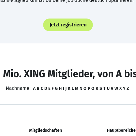
asis-Mitglied kannst Du Deine Job-Suche deutlich optimieren.
Jetzt registrieren
 Mio. XING Mitglieder, von A bi
Nachname:
A
B
C
D
E
F
G
H
I
J
K
L
M
N
O
P
Q
R
S
T
U
V
W
X
Y
Z
Mitgliedschaften
Hauptbereiche