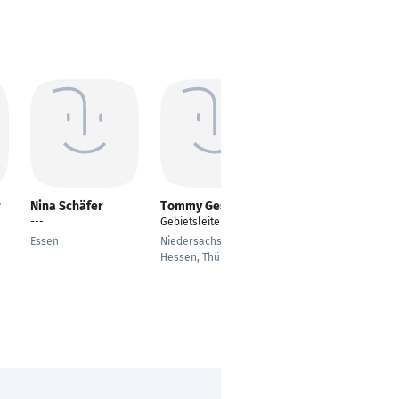
r
Nina Schäfer
Tommy Gesche
Sascha Johann
Ferdinandt
---
Gebietsleiter(GL)
Gebietsleiter Fleet
Essen
Niedersachsen,
Solutions, Spezialist
Hessen, Thüringen
Truck Tires & Services
Wr. Neudorf