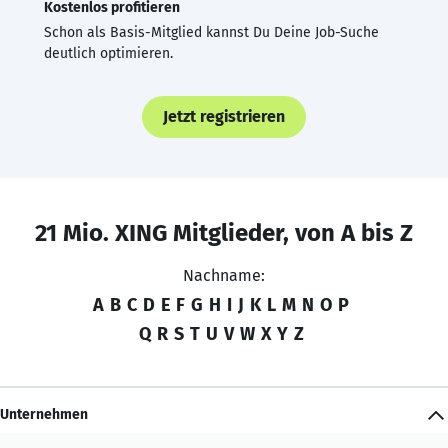
Kostenlos profitieren
Schon als Basis-Mitglied kannst Du Deine Job-Suche
deutlich optimieren.
Jetzt registrieren
21 Mio. XING Mitglieder, von A bis Z
Nachname:
A
B
C
D
E
F
G
H
I
J
K
L
M
N
O
P
Q
R
S
T
U
V
W
X
Y
Z
Unternehmen