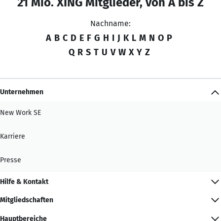
21 Mio. XING Mitglieder, von A bis Z
Nachname:
A
B
C
D
E
F
G
H
I
J
K
L
M
N
O
P
Q
R
S
T
U
V
W
X
Y
Z
Unternehmen
New Work SE
Karriere
Presse
Hilfe & Kontakt
Mitgliedschaften
Hauptbereiche