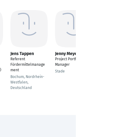
Jens Tappen
Jenny Meyer
Christian Breier
Referent
Project Portfolio
Influencer
Fördermittelmanage
Manager
Berlin
)
ment
Stade
Bochum, Nordrhein-
Westfalen,
Deutschland