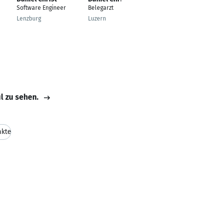
Software Engineer
Belegarzt
Senior Consultant
Lenzburg
Luzern
München
il zu sehen.
akte