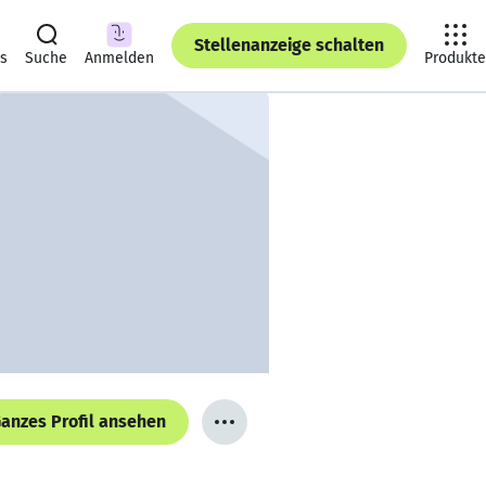
Stellenanzeige schalten
ts
Suche
Anmelden
Produkte
anzes Profil ansehen