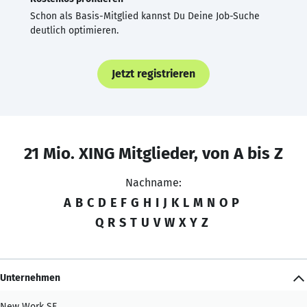
Schon als Basis-Mitglied kannst Du Deine Job-Suche
deutlich optimieren.
Jetzt registrieren
21 Mio. XING Mitglieder, von A bis Z
Nachname:
A
B
C
D
E
F
G
H
I
J
K
L
M
N
O
P
Q
R
S
T
U
V
W
X
Y
Z
Unternehmen
New Work SE