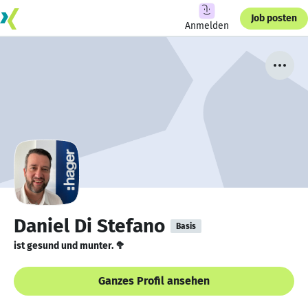
Job posten
Anmelden
Daniel Di Stefano
Basis
ist gesund und munter. 🥦
Ganzes Profil ansehen