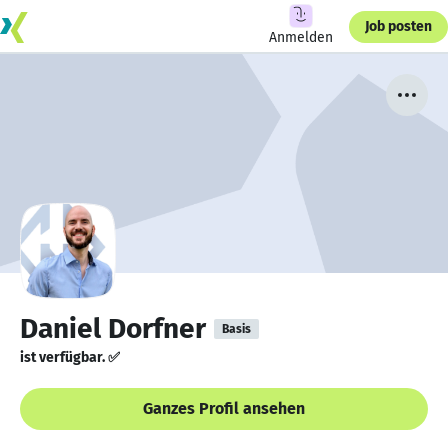
Job posten
Anmelden
Daniel Dorfner
Basis
ist verfügbar. ✅
Ganzes Profil ansehen